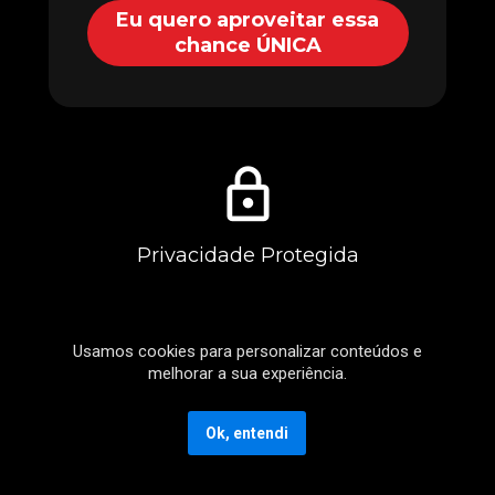
Eu quero aproveitar essa
chance ÚNICA
Privacidade Protegida
Usamos cookies para personalizar conteúdos e
melhorar a sua experiência.
Ok, entendi
Compra Segura