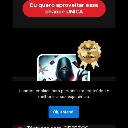
Eu quero aproveitar essa
chance ÚNICA
Usamos cookies para personalizar conteúdos e
melhorar a sua experiência.
Ninja ELITE
Ok, entendi